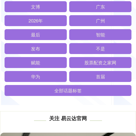
文博
广东
2026年
广州
最后
智能
发布
不是
赋能
股票配资之家网
华为
首届
全部话题标签
关注 易云达官网